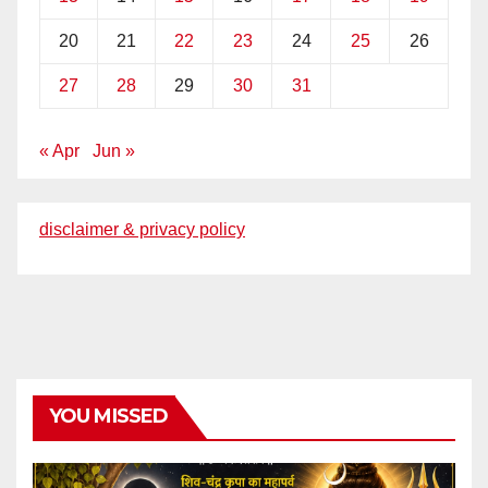
20
21
22
23
24
25
26
27
28
29
30
31
« Apr
Jun »
disclaimer & privacy policy
YOU MISSED