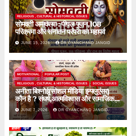
RELIGIOUS , CULTURAL & HISTORICAL ISSUES
सोमवती अमावस्या : पीपल पूजन,108
परिक्रमा और सनातन परंपरा का महापर्व
JUNE 15, 2026
DR GYANCHAND JANGID
MOTIVATIONAL
POPULAR POST
RELIGIOUS , CULTURAL & HISTORICAL ISSUES
SOCIAL ISSUES
अनीता बिश्नोई(सोशल मीडिया इन्फ्लुएंसर)
कौन है ? संघर्ष,आत्मविश्वास और सामाजिक
चेतना की प्रेरक,हाल ही में एक घटना से आई
JUNE 7, 2026
DR GYANCHAND JANGID
चर्चा में,