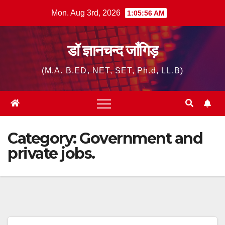
Skip
Mon. Aug 3rd, 2026
1:05:57 AM
to
content
डॉ ज्ञानचन्द जाँगिड़
(M.A. B.ED, NET, SET, Ph.d, LL.B)
Category:
Government and
private jobs.