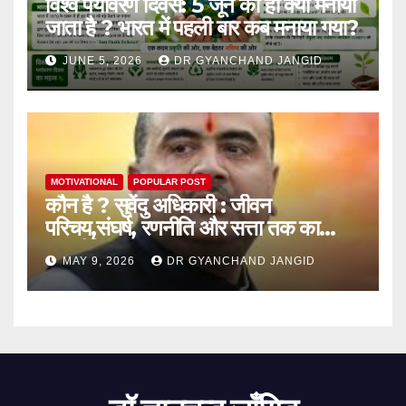
विश्व पर्यावरण दिवस: 5 जून को ही क्यों मनाया
जाता है ? भारत में पहली बार कब मनाया गया?
JUNE 5, 2026
DR GYANCHAND JANGID
MOTIVATIONAL
POPULAR POST
कौन है ? सुवेंदु अधिकारी : जीवन
परिचय,संघर्ष, रणनीति और सत्ता तक का
राजनीतिक सफर
MAY 9, 2026
DR GYANCHAND JANGID