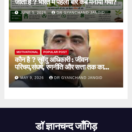
जाता है ? भारत में पहली बार कब मनाया गया?
JUNE 5, 2026
DR GYANCHAND JANGID
MOTIVATIONAL
POPULAR POST
कौन है ? सुवेंदु अधिकारी : जीवन
परिचय,संघर्ष, रणनीति और सत्ता तक का
राजनीतिक सफर
MAY 9, 2026
DR GYANCHAND JANGID
डॉ ज्ञानचन्द जाँगिड़