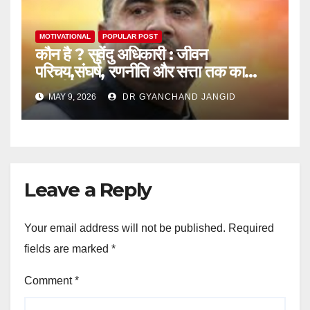
MOTIVATIONAL
POPULAR POST
कौन है ? सुवेंदु अधिकारी : जीवन
परिचय,संघर्ष, रणनीति और सत्ता तक का
राजनीतिक सफर
MAY 9, 2026
DR GYANCHAND JANGID
Leave a Reply
Your email address will not be published.
Required
fields are marked
*
Comment
*