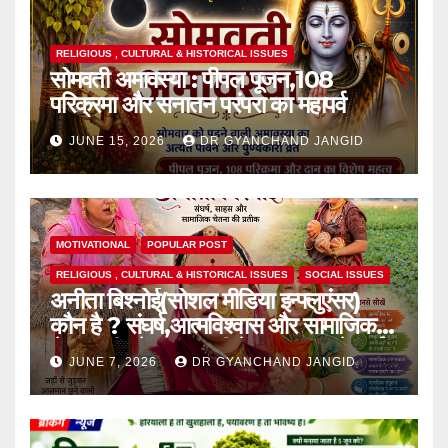
RELIGIOUS , CULTURAL & HISTORICAL ISSUES
सोमवती अमावस्या : पीपल पूजन,108
परिक्रमा और सनातन परंपरा का महापर्व
JUNE 15, 2026
DR GYANCHAND JANGID
MOTIVATIONAL
POPULAR POST
RELIGIOUS , CULTURAL & HISTORICAL ISSUES
SOCIAL ISSUES
अनीता बिश्नोई(सोशल मीडिया इन्फ्लुएंसर)
कौन है ? संघर्ष,आत्मविश्वास और सामाजिक
चेतना की प्रेरक,हाल ही में एक घटना से आई
JUNE 7, 2026
DR GYANCHAND JANGID
चर्चा में,