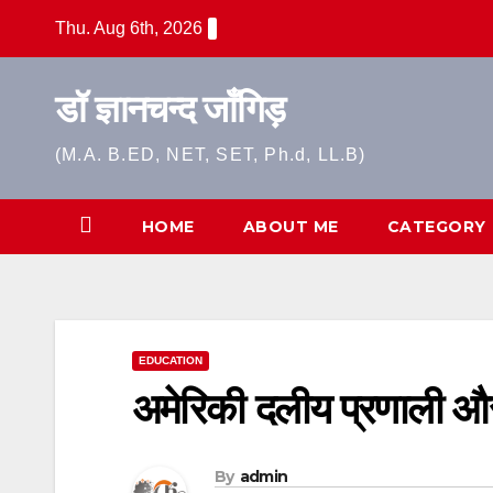
Skip
Thu. Aug 6th, 2026
to
content
डॉ ज्ञानचन्द जाँगिड़
(M.A. B.ED, NET, SET, Ph.d, LL.B)
HOME
ABOUT ME
CATEGORY
EDUCATION
अमेरिकी दलीय प्रणाली औ
By
admin