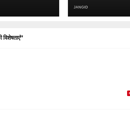
पात्र और कैसे करें आवेद
JANGID
विशेषताएं”