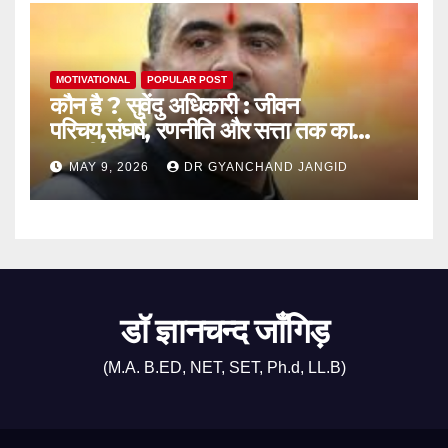
MOTIVATIONAL
POPULAR POST
कौन है ? सुवेंदु अधिकारी : जीवन
परिचय,संघर्ष, रणनीति और सत्ता तक का
राजनीतिक सफर
MAY 9, 2026
DR GYANCHAND JANGID
डॉ ज्ञानचन्द जाँगिड़
(M.A. B.ED, NET, SET, Ph.d, LL.B)