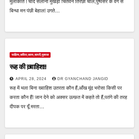
मुलाकात ! चाँद सलोना मुखड़ा चितवन तिरछी चाल,पुष्पसर के वेग से
बिन्धा मन पंछी बेहाल! उगते…
साहित्य,कविता,काव्य,शायरी,मुक्तक
रूह की ख़्वाहिश!!
APRIL 28, 2024
DR GYANCHAND JANGID
रूह में भला बिना ख्वाहिश उतरता कौन हैं,आँख मूंद भरोसा किसी पर
करता कौन हैं! जान देने को अक्सर उल्फ़त में कहते तो हैं,पतंगे की तरह
दीपक पर यूँ मरता…