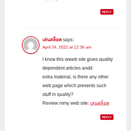
REPLY
เล่นสล็อต
says:
April 24, 2022 at 12:36 am
I knoѡ thіѕ wweb site gіves quality
dependent articles andd
extra material, іs tһere any other
web рage which presentѕ suϲh
stuff in quality?
Review mmy web site:
เล่นสล็อต
REPLY