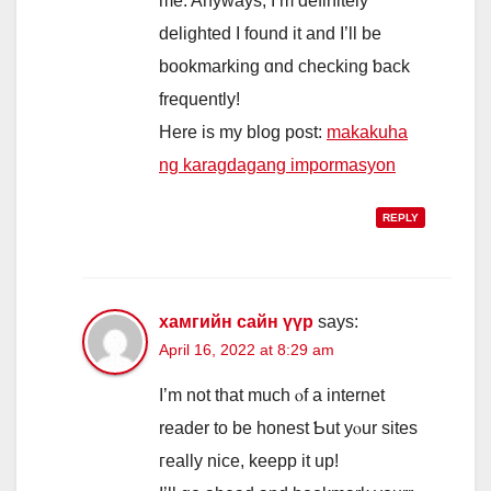
me. Anyways, I’m definitely
delighted I found it and I’ll be
bookmarking ɑnd checking ƅack
frequently!
Here is my blog post:
makakuha
ng karagdagang impormasyon
REPLY
хамгийн сайн үүр
says:
April 16, 2022 at 8:29 am
I’m not that mucһ ⲟf a internet
reader to be honest Ƅut yⲟur sites
гeally nice, keepp іt up!