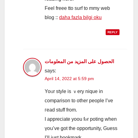
Feel freee tto surf to mmy web
blog ::
daha fazla bilgi oku
REPLY
الحصول على المزيد من المعلومات
says:
April 14, 2022 at 5:59 pm
Yoᥙr style is ｖery nique іn
comparison to other people І’ve
гead stuff from.
I аppreciate yoou fⲟr poting when
үoս’ve got tһе opportunity, Guess
Ӏ’ll just bookmark