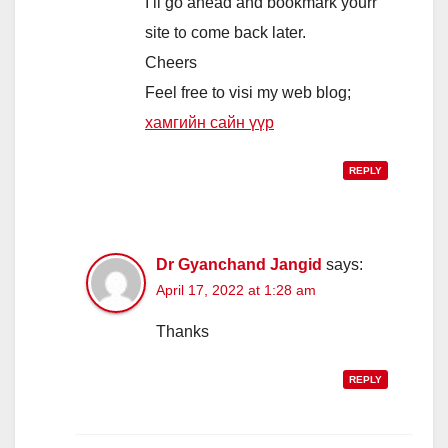
I’ll go ahead and bookmark yourr
site t᧐ come back later.
Cheers
Feel free tο visi my web blog;
хамгийн сайн үүр
REPLY
Dr Gyanchand Jangid
says:
April 17, 2022 at 1:28 am
Thanks
REPLY