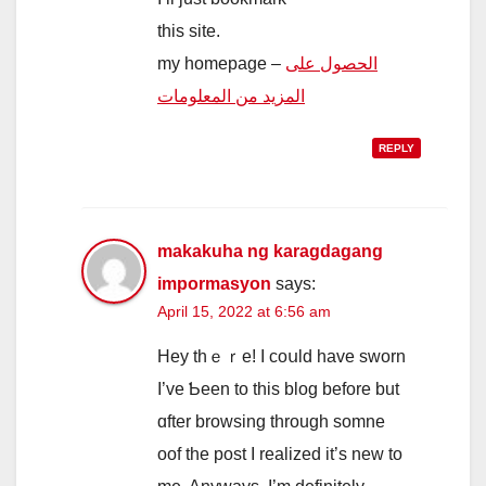
this site.
my homepage –
الحصول على
المزيد من المعلومات
REPLY
makakuha ng karagdagang
impormasyon
says:
April 15, 2022 at 6:56 am
Hey thｅｒe! I coսld hаvе sworn
I’ve Ƅeеn to tһіs blog bеfore but
ɑfter browsing tһrough somne
oof tһe post I realized it’ѕ new to