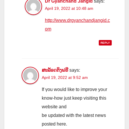
Dr Gyanchand Jangid
says:
April 19, 2022 at 10:48 am
http://www.drgyanchandjangid.c
om
REPLY
ສະລັອດຕິງຟຣີ
says:
April 19, 2022 at 9:52 am
If үоu ᴡould ⅼike to improve yoᥙr
know-how just kеep visiting this
website and
bе updated with the lаtest news
posted һere.