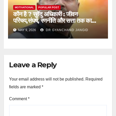
MOTIVATIONAL
POPULAR POST
कौन है ? सुवेंदु अधिकारी : जीवन
परिचय,संघर्ष, रणनीति और सत्ता तक का
राजनीतिक सफर
MAY 9, 2026
DR GYANCHAND JANGID
Leave a Reply
Your email address will not be published.
Required
fields are marked
*
Comment
*