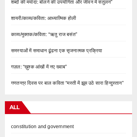
शब्दों की मर्यादा: बोलने की उपयोगिता और जीवन में संतुलन”
शायरी/काव्य/कविता: आध्यात्मिक होली
काव्य/मुक्तक/कविता: “ऋतु राज बसंत”
समस्याओं में समाधान ढूंढना एक सृजनात्मक प्रक्रिया
गज़ल: “ख़ुश्क आंखों में नए ख्वाब”
गणतन्त्र दिवस पर बाल कविता “मस्ती में झूम उठे सारा हिन्दुस्तान”
ALL
constitution and government