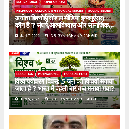
MOTIVATIONAL
POPULAR POST
RELIGIOUS , CULTURAL & HISTORICAL ISSUES
SOCIAL ISSUES
अनीता बिश्नोई(सोशल मीडिया इन्फ्लुएंसर)
कौन है ? संघर्ष,आत्मविश्वास और सामाजिक
चेतना की प्रेरक,हाल ही में एक घटना से आई
JUN 7, 2026
DR GYANCHAND JANGID
चर्चा में,
EDUCATION
MOTIVATIONAL
POPULAR POST
विश्व पर्यावरण दिवस: 5 जून को ही क्यों मनाया
जाता है ? भारत में पहली बार कब मनाया गया?
JUN 5, 2026
DR GYANCHAND JANGID