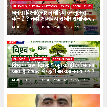
RELIGIOUS , CULTURAL & HISTORICAL ISSUES
SOCIAL ISSUES
अनीता बिश्नोई(सोशल मीडिया इन्फ्लुएंसर)
कौन है ? संघर्ष,आत्मविश्वास और सामाजिक
चेतना की प्रेरक,हाल ही में एक घटना से आई
JUNE 7, 2026
DR GYANCHAND JANGID
चर्चा में,
EDUCATION
MOTIVATIONAL
POPULAR POST
विश्व पर्यावरण दिवस: 5 जून को ही क्यों मनाया
जाता है ? भारत में पहली बार कब मनाया गया?
JUNE 5, 2026
DR GYANCHAND JANGID