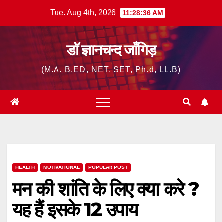
Skip
Tue. Aug 4th, 2026
11:28:37 AM
to
content
डॉ ज्ञानचन्द जाँगिड़
(M.A. B.ED, NET, SET, Ph.d, LL.B)
HEALTH
MOTIVATIONAL
POPULAR POST
मन की शांति के लिए क्या करे ?
यह हैं इसके 12 उपाय