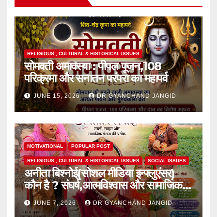
RELIGIOUS , CULTURAL & HISTORICAL ISSUES
सोमवती अमावस्या : पीपल पूजन,108
परिक्रमा और सनातन परंपरा का महापर्व
JUNE 15, 2026
DR GYANCHAND JANGID
MOTIVATIONAL
POPULAR POST
RELIGIOUS , CULTURAL & HISTORICAL ISSUES
SOCIAL ISSUES
अनीता बिश्नोई(सोशल मीडिया इन्फ्लुएंसर)
कौन है ? संघर्ष,आत्मविश्वास और सामाजिक
चेतना की प्रेरक,हाल ही में एक घटना से आई
JUNE 7, 2026
DR GYANCHAND JANGID
चर्चा में,