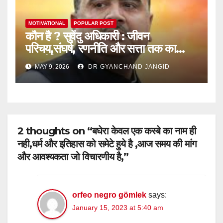
MOTIVATIONAL
POPULAR POST
कौन है ? सुवेंदु अधिकारी : जीवन
परिचय,संघर्ष, रणनीति और सत्ता तक का
राजनीतिक सफर
MAY 9, 2026
DR GYANCHAND JANGID
2 thoughts on “बघेरा केवल एक कस्बे का नाम ही
नही,धर्म और इतिहास को समेटे हुये है ,आज समय की मांग
और आवश्यकता जो विचारणीय है,”
orfeo negro gömlek
says:
January 15, 2023 at 5:40 am