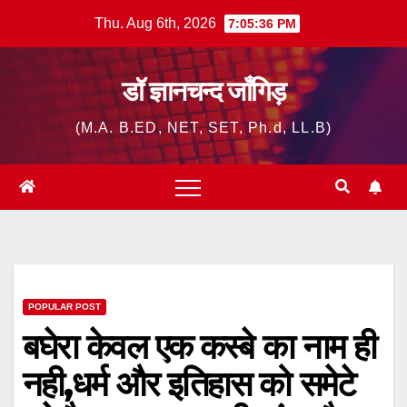
Skip
Thu. Aug 6th, 2026
7:05:37 PM
to
content
डॉ ज्ञानचन्द जाँगिड़
(M.A. B.ED, NET, SET, Ph.d, LL.B)
POPULAR POST
बघेरा केवल एक कस्बे का नाम ही
नही,धर्म और इतिहास को समेटे