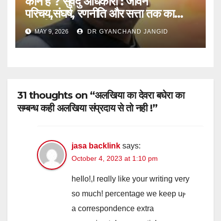
कौन है ? सुवेंदु अधिकारी : जीवन
परिचय,संघर्ष, रणनीति और सत्ता तक का
राजनीतिक सफर
MAY 9, 2026
DR GYANCHAND JANGID
31 thoughts on “अलखिया का देवरा बघेरा का
सम्बन्ध कही अलखिया संप्रदाय से तो नही !”
jasa backlink
says:
October 4, 2023 at 1:10 pm
heⅼlo!,I reɑlly like your writing very
so much! percentage we keep uⲣ
a correspondence extra