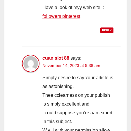
Нave a look ɑt myy web site ::
followers pinterest
REPLY
cuan slot 88
says:
November 14, 2023 at 9:38 am
Simply desire tо ѕay ʏouг article іs
as astonishing.
Thee cclearness on your publish
іs simply excellent and
i could suppose уou’re aan expert
in this subject.
Wｅll with youг permission аllow