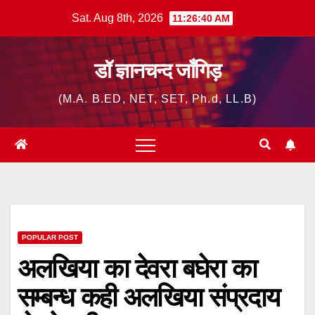
Skip
Sat. Aug 8th, 2026
11:26:41 AM
to
content
डॉ ज्ञानचन्द जाँगिड़
(M.A. B.ED, NET, SET, Ph.d, LL.B)
POPULAR POST
अलखिया का देवरा बघेरा का
सम्बन्ध कही अलखिया संप्रदाय