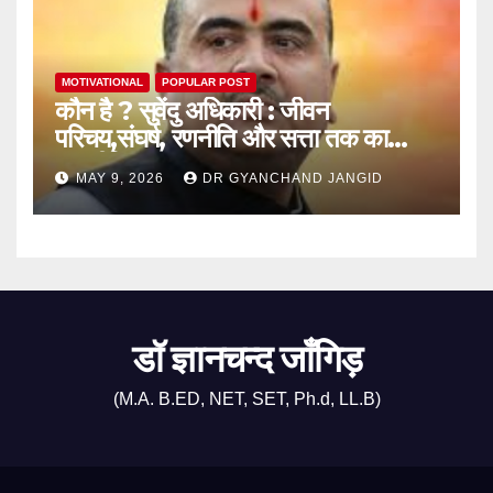
MOTIVATIONAL
POPULAR POST
कौन है ? सुवेंदु अधिकारी : जीवन
परिचय,संघर्ष, रणनीति और सत्ता तक का
राजनीतिक सफर
MAY 9, 2026
DR GYANCHAND JANGID
डॉ ज्ञानचन्द जाँगिड़
(M.A. B.ED, NET, SET, Ph.d, LL.B)