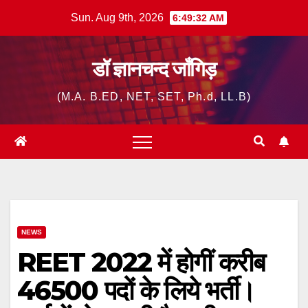
Skip
Sun. Aug 9th, 2026
6:49:33 AM
to
content
डॉ ज्ञानचन्द जाँगिड़
(M.A. B.ED, NET, SET, Ph.d, LL.B)
NEWS
REET 2022 में होगीं करीब
46500 पदों के लिये भर्ती।