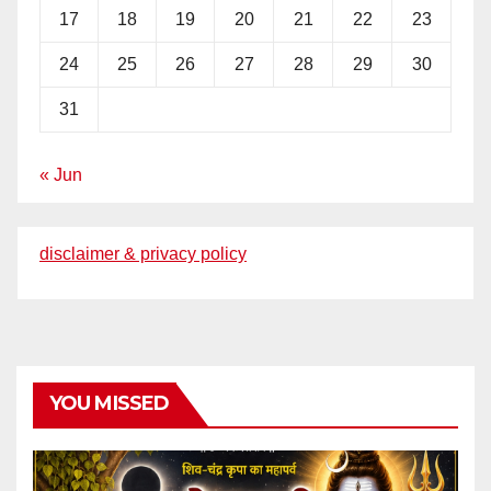
17
18
19
20
21
22
23
24
25
26
27
28
29
30
31
« Jun
disclaimer & privacy policy
YOU MISSED