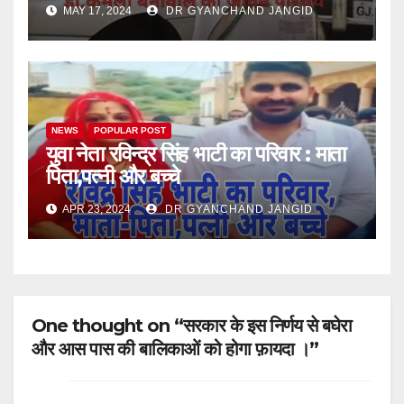
बेनीवाल का जीवन परिचय(विधायक, मंत्री,उप
MAY 17, 2024
DR GYANCHAND JANGID
मुख्यमंत्री, राज्यपाल के रूप में)
NEWS
POPULAR POST
युवा नेता रविन्द्र सिंह भाटी का परिवार : माता
पिता,पत्नी और बच्चे
APR 23, 2024
DR GYANCHAND JANGID
One thought on “सरकार के इस निर्णय से बघेरा
और आस पास की बालिकाओं को होगा फ़ायदा ।”