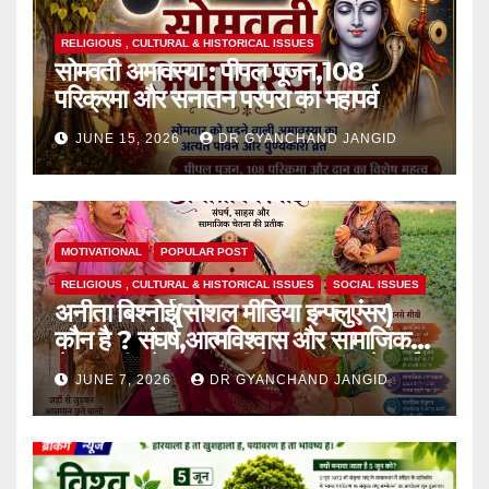
RELIGIOUS , CULTURAL & HISTORICAL ISSUES
सोमवती अमावस्या : पीपल पूजन,108
परिक्रमा और सनातन परंपरा का महापर्व
JUNE 15, 2026
DR GYANCHAND JANGID
MOTIVATIONAL
POPULAR POST
RELIGIOUS , CULTURAL & HISTORICAL ISSUES
SOCIAL ISSUES
अनीता बिश्नोई(सोशल मीडिया इन्फ्लुएंसर)
कौन है ? संघर्ष,आत्मविश्वास और सामाजिक
चेतना की प्रेरक,हाल ही में एक घटना से आई
JUNE 7, 2026
DR GYANCHAND JANGID
चर्चा में,