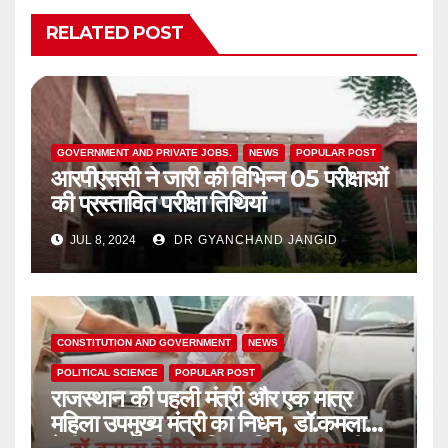
RELATED POST
GOVERNMENT AND PRIVATE JOBS.
NEWS
POPULAR POST
आरपीएससी ने जारी की विभिन्न 05 परीक्षाओं
की प्रस्तावित परीक्षा तिथियां
JUL 8, 2024
DR GYANCHAND JANGID
CONSTITUTION AND GOVERNMENT
NEWS
POLITICAL SCIENCE
POPULAR POST
राजस्थान की पहली मंत्री और एक मात्र
महिला उपमुख्य मंत्री का निधन, डॉ.कमला