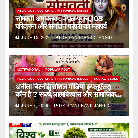
RELIGIOUS , CULTURAL & HISTORICAL ISSUES
सोमवती अमावस्या : पीपल पूजन,108
परिक्रमा और सनातन परंपरा का महापर्व
JUNE 15, 2026
DR GYANCHAND JANGID
MOTIVATIONAL
POPULAR POST
RELIGIOUS , CULTURAL & HISTORICAL ISSUES
SOCIAL ISSUES
अनीता बिश्नोई(सोशल मीडिया इन्फ्लुएंसर)
कौन है ? संघर्ष,आत्मविश्वास और सामाजिक
चेतना की प्रेरक,हाल ही में एक घटना से आई
JUNE 7, 2026
DR GYANCHAND JANGID
चर्चा में,