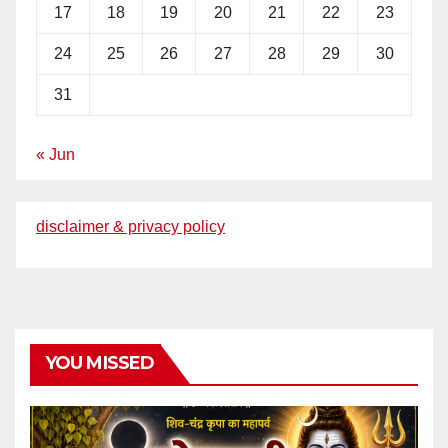
17
18
19
20
21
22
23
24
25
26
27
28
29
30
31
« Jun
disclaimer & privacy policy
YOU MISSED