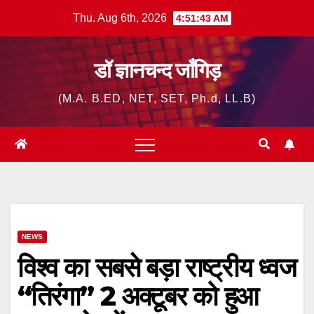
Skip
Thu. Aug 6th, 2026
4:51:44 AM
to
content
डॉ ज्ञानचन्द जाँगिड़
(M.A. B.ED, NET, SET, Ph.d, LL.B)
NEWS
विश्व का सबसे बड़ा राष्ट्रीय ध्वज
“तिरंगा” 2 अक्टूबर को हुआ