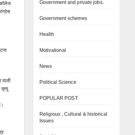
Government and private jobs.
 कॉलेज
ंग्रेस
Government schemes
Health
Motivational
 हटना
News
ा वाली
Political Science
ृत्यु
POPULAR POST
ई।
Religious , Cultural & historical
Issues
द्र