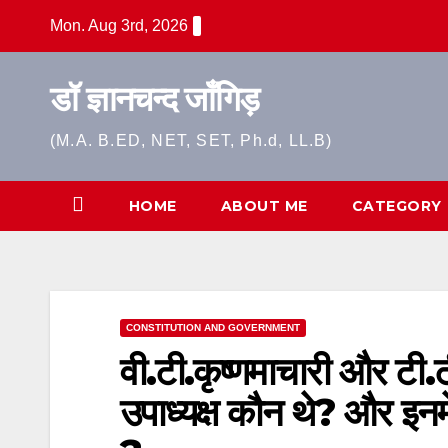
Skip
Mon. Aug 3rd, 2026
to
content
डॉ ज्ञानचन्द जाँगिड़
(M.A. B.ED, NET, SET, Ph.d, LL.B)
HOME
ABOUT ME
CATEGORY
CONSTITUTION AND GOVERNMENT
वी.टी.कृष्णमाचारी और टी.टी
उपाध्यक्ष कौन थे? और इनमे