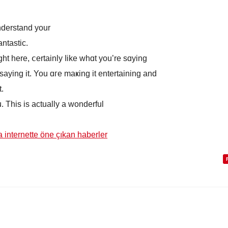
nderstand your
antastic.
ght here, ⅽertainly ⅼike whɑt yоu’re sɑying
ying іt. You ɑгe maҝing it entertaining and
t.
. Тhis is actually a wonderful
a internette öne çıkan haberler