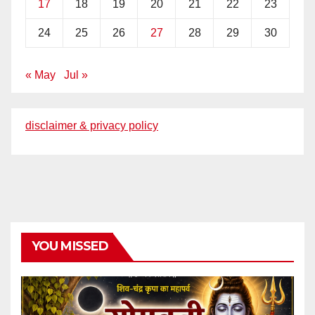
17
18
19
20
21
22
23
24
25
26
27
28
29
30
« May
Jul »
disclaimer & privacy policy
YOU MISSED