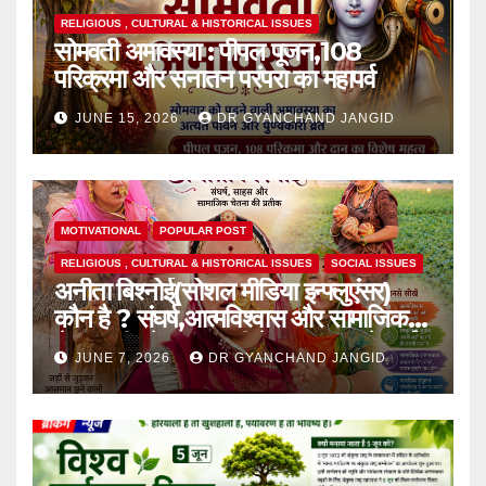
RELIGIOUS , CULTURAL & HISTORICAL ISSUES
सोमवती अमावस्या : पीपल पूजन,108
परिक्रमा और सनातन परंपरा का महापर्व
JUNE 15, 2026
DR GYANCHAND JANGID
MOTIVATIONAL
POPULAR POST
RELIGIOUS , CULTURAL & HISTORICAL ISSUES
SOCIAL ISSUES
अनीता बिश्नोई(सोशल मीडिया इन्फ्लुएंसर)
कौन है ? संघर्ष,आत्मविश्वास और सामाजिक
चेतना की प्रेरक,हाल ही में एक घटना से आई
JUNE 7, 2026
DR GYANCHAND JANGID
चर्चा में,