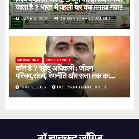
जाता है ? भारत में पहली बार कब मनाया गया?
JUNE 5, 2026
DR GYANCHAND JANGID
MOTIVATIONAL
POPULAR POST
कौन है ? सुवेंदु अधिकारी : जीवन
परिचय,संघर्ष, रणनीति और सत्ता तक का
राजनीतिक सफर
MAY 9, 2026
DR GYANCHAND JANGID
डॉ ज्ञानचन्द जाँगिड़