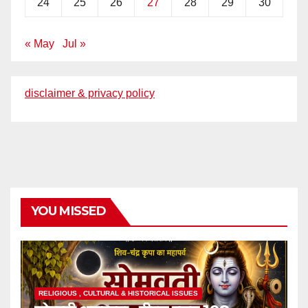
24
25
26
27
28
29
30
« May
Jul »
disclaimer & privacy policy
YOU MISSED
RELIGIOUS , CULTURAL & HISTORICAL ISSUES