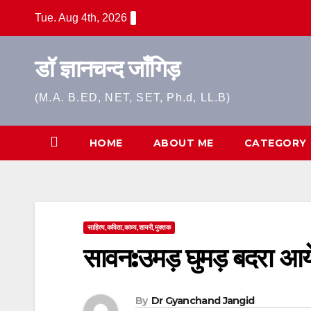
Skip
Tue. Aug 4th, 2026
to
content
डॉ ज्ञानचन्द जाँगिड़
(M.A. B.ED, NET, SET, Ph.d, LL.B)
HOME
ABOUT ME
CATEGORY
साहित्य,कविता,काव्य,शायरी,मुक्तक
सावन:उमड़ घुमड़ बदरा आय
By
Dr Gyanchand Jangid