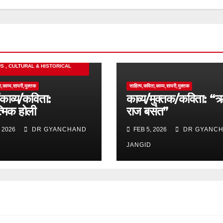
S , CULTURAL & HISTORICAL
ा,काव्य,शायरी,मुक्तक
साहित्य,कविता,काव्य,शायरी,मुक्तक
काव्य/कविता:
काव्य/मुक्तक/कविता: “ऋ
्मिक होली
राज बसंत”
 2026
DR GYANCHAND
FEB 5, 2026
DR GYANC
JANGID