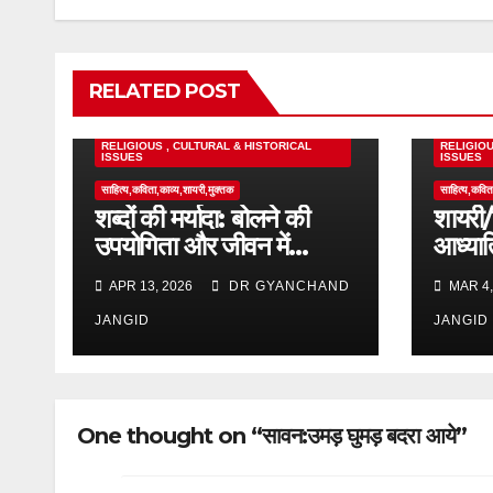
RELATED POST
MOTIVATIONAL
RELIGIOUS , CULTURAL & HISTORICAL
RELIGIOU
ISSUES
ISSUES
साहित्य,कविता,काव्य,शायरी,मुक्तक
साहित्य,कवित
शब्दों की मर्यादा: बोलने की
शायरी/
उपयोगिता और जीवन में
आध्यात
संतुलन”
APR 13, 2026
DR GYANCHAND
MAR 4,
JANGID
JANGID
One thought on “सावन:उमड़ घुमड़ बदरा आये”