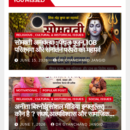
YOU MISSED
RELIGIOUS , CULTURAL & HISTORICAL ISSUES
सोमवती अमावस्या : पीपल पूजन,108
परिक्रमा और सनातन परंपरा का महापर्व
JUNE 15, 2026
DR GYANCHAND JANGID
MOTIVATIONAL
POPULAR POST
RELIGIOUS , CULTURAL & HISTORICAL ISSUES
SOCIAL ISSUES
अनीता बिश्नोई(सोशल मीडिया इन्फ्लुएंसर)
कौन है ? संघर्ष,आत्मविश्वास और सामाजिक
चेतना की प्रेरक,हाल ही में एक घटना से आई
JUNE 7, 2026
DR GYANCHAND JANGID
चर्चा में,