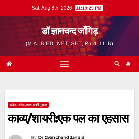
Skip
Sat. Aug 8th, 2026
11:19:30 PM
to
content
डॉ ज्ञानचन्द जाँगिड़
(M.A. B.ED, NET, SET, Ph.d, LL.B)
साहित्य,कविता,काव्य,शायरी,मुक्तक
काव्य/शायरी:एक पल का एहसास
By
Dr Gyanchand Jangid