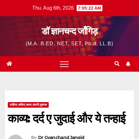
Skip
Thu. Aug 6th, 2026
7:05:23 AM
to
content
डॉ ज्ञानचन्द जाँगिड़
(M.A. B.ED, NET, SET, Ph.d, LL.B)
साहित्य,कविता,काव्य,शायरी,मुक्तक
काव्य: दर्द ए जुदाई और ये तन्हाई
By
Dr Gyanchand Jangid