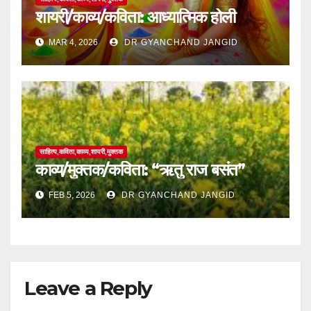
शायरी/काव्य/कविता: आध्यात्मिक होली
MAR 4, 2026
DR GYANCHAND JANGID
साहित्य,कविता,काव्य,शायरी,मुक्तक
काव्य/मुक्तक/कविता: “ऋतु राज बसंत”
FEB 5, 2026
DR GYANCHAND JANGID
Leave a Reply