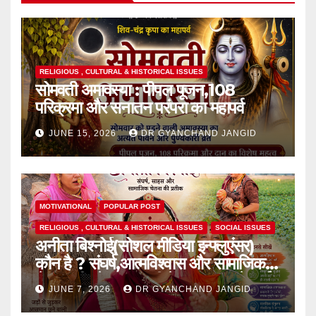
RELIGIOUS , CULTURAL & HISTORICAL ISSUES
सोमवती अमावस्या : पीपल पूजन,108
परिक्रमा और सनातन परंपरा का महापर्व
JUNE 15, 2026
DR GYANCHAND JANGID
MOTIVATIONAL
POPULAR POST
RELIGIOUS , CULTURAL & HISTORICAL ISSUES
SOCIAL ISSUES
अनीता बिश्नोई(सोशल मीडिया इन्फ्लुएंसर)
कौन है ? संघर्ष,आत्मविश्वास और सामाजिक
चेतना की प्रेरक,हाल ही में एक घटना से आई
JUNE 7, 2026
DR GYANCHAND JANGID
चर्चा में,