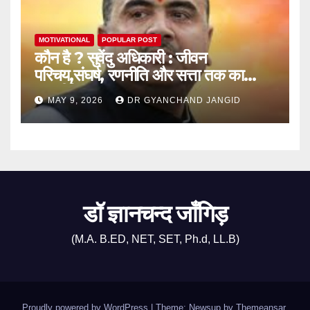
MOTIVATIONAL
POPULAR POST
कौन है ? सुवेंदु अधिकारी : जीवन
परिचय,संघर्ष, रणनीति और सत्ता तक का
राजनीतिक सफर
MAY 9, 2026
DR GYANCHAND JANGID
डॉ ज्ञानचन्द जाँगिड़
(M.A. B.ED, NET, SET, Ph.d, LL.B)
Proudly powered by WordPress
|
Theme: Newsup by
Themeansar
.