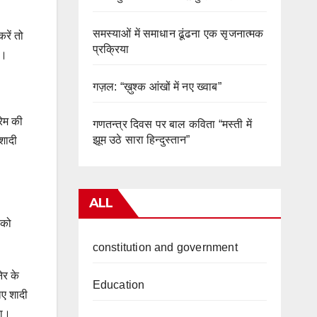
समस्याओं में समाधान ढूंढना एक सृजनात्मक
रें तो
प्रक्रिया
है।
गज़ल: “ख़ुश्क आंखों में नए ख्वाब”
रेम की
गणतन्त्र दिवस पर बाल कविता “मस्ती में
झूम उठे सारा हिन्दुस्तान”
शादी
ALL
 को
constitution and government
ेर के
Education
िए शादी
या।