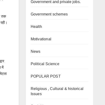
Government and private jobs.
Government schemes
गल तक
ी रही।
Health
Motivational
News
्वार
Political Science
में
मेटता
POPULAR POST
Religious , Cultural & historical
Issues