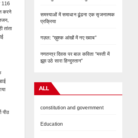
्या 116
शन करने
समस्याओं में समाधान ढूंढना एक सृजनात्मक
क्तजन,
प्रक्रिया
ी तांता
ोई
गज़ल: “ख़ुश्क आंखों में नए ख्वाब”
गणतन्त्र दिवस पर बाल कविता “मस्ती में
झूम उठे सारा हिन्दुस्तान”
क
 डाई
ALL
ताया
constitution and government
गा पीठ
Education