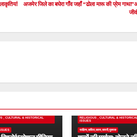
लाकृतियां
अजमेर जिले का बघेरा गाँव जहाँ “ढोला मारू की प्रेम गाथा
जीवं
IONAL
POPULAR POST
MOTIVATIONAL
S , CULTURAL & HISTORICAL
RELIGIOUS , CULTURAL & HISTORICA
ISSUES
ISSUES
साहित्य,कविता,काव्य,शायरी,मुक्तक