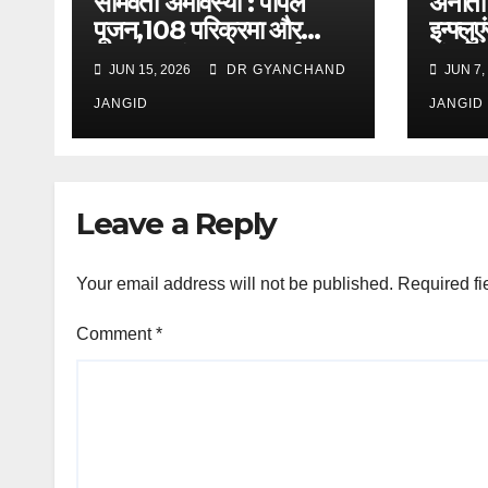
सोमवती अमावस्या : पीपल
अनीता 
पूजन,108 परिक्रमा और
इन्फ्लु
सनातन परंपरा का महापर्व
संघर्ष
JUN 15, 2026
DR GYANCHAND
JUN 7,
सामाज
JANGID
प्रेरक
JANGID
आई चर्च
Leave a Reply
Your email address will not be published.
Required fi
Comment
*