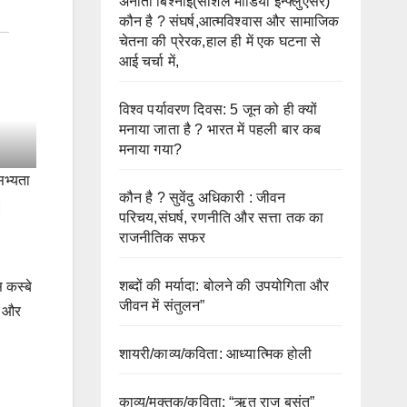
अनीता बिश्नोई(सोशल मीडिया इन्फ्लुएंसर)
कौन है ? संघर्ष,आत्मविश्वास और सामाजिक
चेतना की प्रेरक,हाल ही में एक घटना से
आई चर्चा में,
विश्व पर्यावरण दिवस: 5 जून को ही क्यों
मनाया जाता है ? भारत में पहली बार कब
मनाया गया?
सभ्यता
कौन है ? सुवेंदु अधिकारी : जीवन
ै ।
परिचय,संघर्ष, रणनीति और सत्ता तक का
राजनीतिक सफर
शब्दों की मर्यादा: बोलने की उपयोगिता और
 कस्बे
जीवन में संतुलन”
े और
शायरी/काव्य/कविता: आध्यात्मिक होली
काव्य/मुक्तक/कविता: “ऋतु राज बसंत”