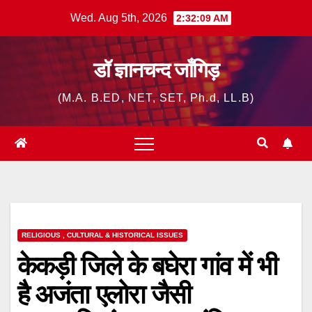
Skip
Wed. Aug 5th, 2026
2:32:10 AM
to
content
डॉ ज्ञानचन्द जाँगिड़
(M.A. B.ED, NET, SET, Ph.d, LL.B)
RELIGIOUS , CULTURAL & HISTORICAL ISSUES
केकड़ी जिले के बघेरा गांव में भी
है अजंता एलोरा जैसी