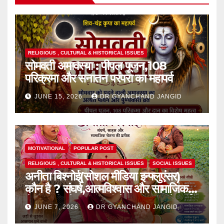
RELIGIOUS , CULTURAL & HISTORICAL ISSUES
सोमवती अमावस्या : पीपल पूजन,108
परिक्रमा और सनातन परंपरा का महापर्व
JUNE 15, 2026
DR GYANCHAND JANGID
MOTIVATIONAL
POPULAR POST
RELIGIOUS , CULTURAL & HISTORICAL ISSUES
SOCIAL ISSUES
अनीता बिश्नोई(सोशल मीडिया इन्फ्लुएंसर)
कौन है ? संघर्ष,आत्मविश्वास और सामाजिक
चेतना की प्रेरक,हाल ही में एक घटना से आई
JUNE 7, 2026
DR GYANCHAND JANGID
चर्चा में,