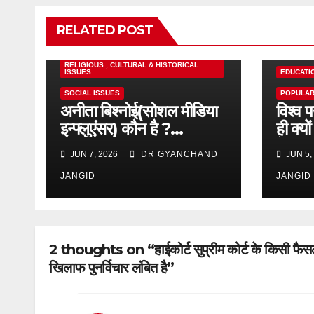
RELATED POST
MOTIVATIONAL
POPULAR POST
RELIGIOUS , CULTURAL & HISTORICAL
ISSUES
EDUCATI
SOCIAL ISSUES
POPULAR
अनीता बिश्नोई(सोशल मीडिया
विश्व 
इन्फ्लुएंसर) कौन है ?
ही क्य
संघर्ष,आत्मविश्वास और
में पह
JUN 7, 2026
DR GYANCHAND
JUN 5,
सामाजिक चेतना की
प्रेरक,हाल ही में एक घटना से
JANGID
JANGID
आई चर्चा में,
2 thoughts on “हाईकोर्ट सुप्रीम कोर्ट के किसी फैस
खिलाफ पुनर्विचार लंबित है”