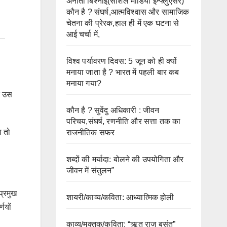
अनीता बिश्नोई(सोशल मीडिया इन्फ्लुएंसर)
कौन है ? संघर्ष,आत्मविश्वास और सामाजिक
चेतना की प्रेरक,हाल ही में एक घटना से
आई चर्चा में,
विश्व पर्यावरण दिवस: 5 जून को ही क्यों
मनाया जाता है ? भारत में पहली बार कब
मनाया गया?
ि उस
कौन है ? सुवेंदु अधिकारी : जीवन
परिचय,संघर्ष, रणनीति और सत्ता तक का
ा तो
राजनीतिक सफर
शब्दों की मर्यादा: बोलने की उपयोगिता और
जीवन में संतुलन”
प्रमुख
शायरी/काव्य/कविता: आध्यात्मिक होली
णयों
काव्य/मुक्तक/कविता: “ऋतु राज बसंत”