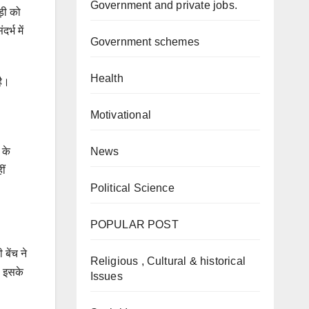
Government and private jobs.
ड़ी को
्भ में
Government schemes
Health
है।
Motivational
News
 के
ीं
Political Science
POPULAR POST
बेंच ने
Religious , Cultural & historical
। इसके
Issues