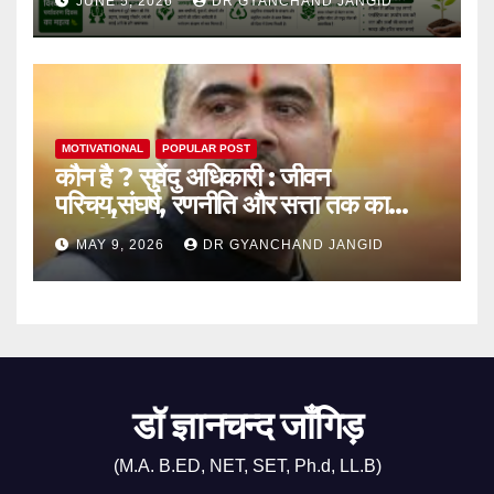
JUNE 5, 2026
DR GYANCHAND JANGID
MOTIVATIONAL
POPULAR POST
कौन है ? सुवेंदु अधिकारी : जीवन
परिचय,संघर्ष, रणनीति और सत्ता तक का
राजनीतिक सफर
MAY 9, 2026
DR GYANCHAND JANGID
डॉ ज्ञानचन्द जाँगिड़
(M.A. B.ED, NET, SET, Ph.d, LL.B)