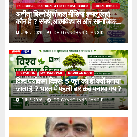
RELIGIOUS , CULTURAL & HISTORICAL ISSUES
SOCIAL ISSUES
अनीता बिश्नोई(सोशल मीडिया इन्फ्लुएंसर)
कौन है ? संघर्ष,आत्मविश्वास और सामाजिक
चेतना की प्रेरक,हाल ही में एक घटना से आई
JUN 7, 2026
DR GYANCHAND JANGID
चर्चा में,
EDUCATION
MOTIVATIONAL
POPULAR POST
विश्व पर्यावरण दिवस: 5 जून को ही क्यों मनाया
जाता है ? भारत में पहली बार कब मनाया गया?
JUN 5, 2026
DR GYANCHAND JANGID