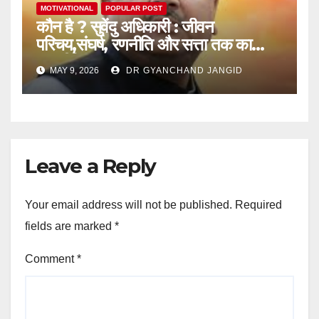
MOTIVATIONAL
POPULAR POST
कौन है ? सुवेंदु अधिकारी : जीवन
परिचय,संघर्ष, रणनीति और सत्ता तक का
राजनीतिक सफर
MAY 9, 2026
DR GYANCHAND JANGID
Leave a Reply
Your email address will not be published.
Required
fields are marked
*
Comment
*