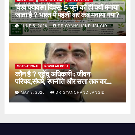
विश्व पर्यावरण दिवस: 5 जून को ही क्यों मनाया
जाता है ? भारत में पहली बार कब मनाया गया?
JUNE 5, 2026
DR GYANCHAND JANGID
MOTIVATIONAL
POPULAR POST
कौन है ? सुवेंदु अधिकारी : जीवन
परिचय,संघर्ष, रणनीति और सत्ता तक का
राजनीतिक सफर
MAY 9, 2026
DR GYANCHAND JANGID