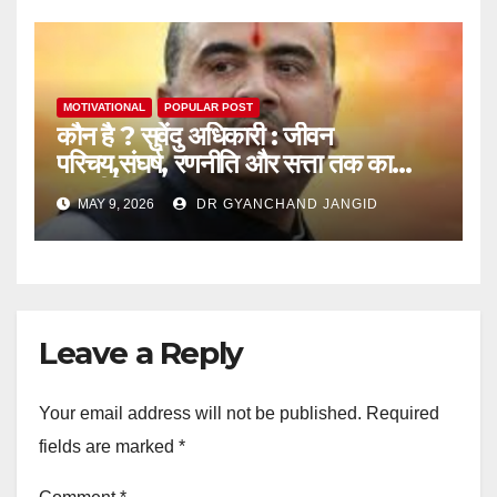
MOTIVATIONAL
POPULAR POST
कौन है ? सुवेंदु अधिकारी : जीवन
परिचय,संघर्ष, रणनीति और सत्ता तक का
राजनीतिक सफर
MAY 9, 2026
DR GYANCHAND JANGID
Leave a Reply
Your email address will not be published.
Required
fields are marked
*