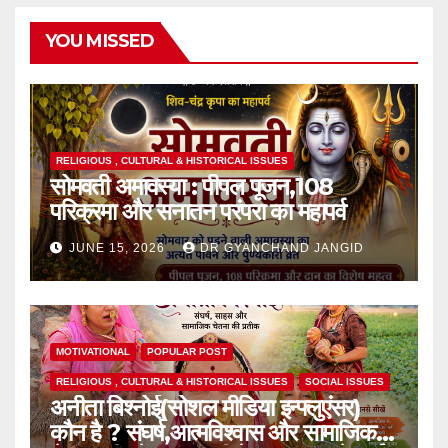
YOU MISSED
RELIGIOUS , CULTURAL & HISTORICAL ISSUES
सोमवती अमावस्या : पीपल पूजन,108
परिक्रमा और सनातन परंपरा का महापर्व
JUNE 15, 2026
DR GYANCHAND JANGID
MOTIVATIONAL
POPULAR POST
RELIGIOUS , CULTURAL & HISTORICAL ISSUES
SOCIAL ISSUES
अनीता बिश्नोई(सोशल मीडिया इन्फ्लुएंसर)
कौन है ? संघर्ष,आत्मविश्वास और सामाजिक