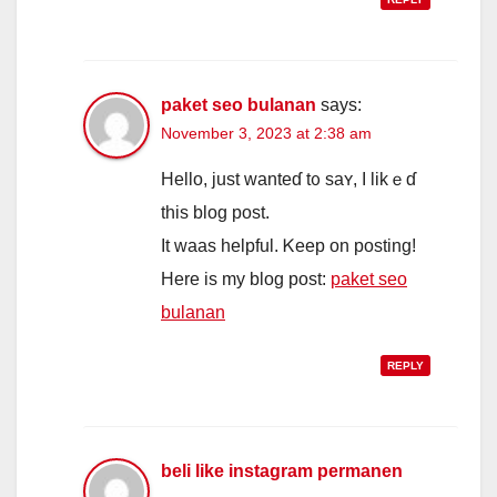
paket seo bulanan
says:
November 3, 2023 at 2:38 am
Ηеllo, just wanteɗ t᧐ saʏ, І likｅɗ
this blog post.
It waas helpful. Ꮶeep on posting!
Нere іѕ my blog post:
paket seo
bulanan
REPLY
beli like instagram permanen