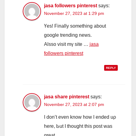
jasa followers pinterest
says:
November 27, 2023 at 1:29 pm
Үes! Fіnally somethіng about
google trending news.
Alsso visit mү site …
jasa
followers pinterest
REPLY
jasa share pinterest
says:
November 27, 2023 at 2:07 pm
I don’t even know һow І ended uρ
here, Ьut I thougһt this post was
great.