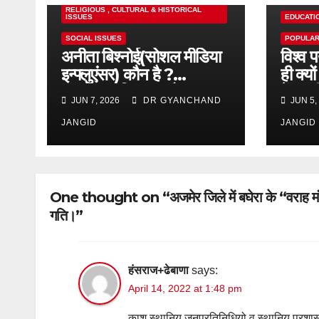
RELIGIOUS , CULTURAL & HISTORICAL
ISSUES
EDUCATI
SOCIAL ISSUES
POPULAR
अनीता बिश्नोई(सोशल मीडिया
विश्व 
इन्फ्लुएंसर) कौन है ?
ही क्य
संघर्ष,आत्मविश्वास और
में पह
JUN 7, 2026
DR GYANCHAND
JUN 5,
सामाजिक चेतना की
प्रेरक,हाल ही में एक घटना से
JANGID
JANGID
आई चर्चा में,
One thought on “अजमेर जिले में बघेरा के “वराह मंदि
गति।”
हंसराज+ढेबाणा
says:
April 14, 2022 at 1:48 pm
काश स्थानिय जनप्रतिनिधियो व स्थानिय प्रशास