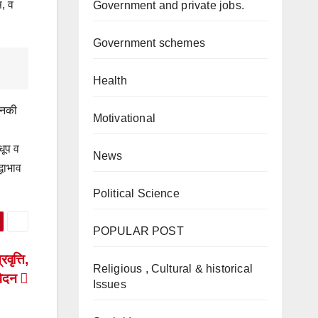
स, व
Government and private jobs.
Government schemes
Health
 उनकी
Motivational
धूप व
News
धाभाव
Political Science
POPULAR POST
वृत्ति,
Religious , Cultural & historical
वेदन
Issues