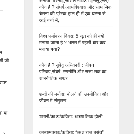
अनीता बिश्नोई(सोशल मीडिया इन्फ्लुएंसर)
कौन है ? संघर्ष,आत्मविश्वास और सामाजिक
चेतना की प्रेरक,हाल ही में एक घटना से
आई चर्चा में,
विश्व पर्यावरण दिवस: 5 जून को ही क्यों
मनाया जाता है ? भारत में पहली बार कब
मनाया गया?
तन
्मी जी
कौन है ? सुवेंदु अधिकारी : जीवन
परिचय,संघर्ष, रणनीति और सत्ता तक का
राजनीतिक सफर
ाप्त
शब्दों की मर्यादा: बोलने की उपयोगिता और
जीवन में संतुलन”
स’ या
शायरी/काव्य/कविता: आध्यात्मिक होली
काव्य/मुक्तक/कविता: “ऋतु राज बसंत”