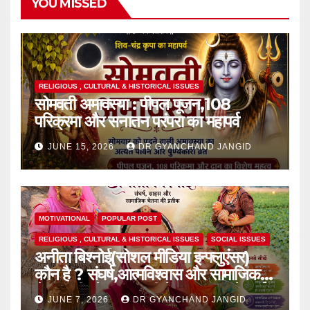
YOU MISSED
RELIGIOUS , CULTURAL & HISTORICAL ISSUES
सोमवती अमावस्या : पीपल पूजन,108
परिक्रमा और सनातन परंपरा का महापर्व
JUNE 15, 2026
DR GYANCHAND JANGID
MOTIVATIONAL
POPULAR POST
RELIGIOUS , CULTURAL & HISTORICAL ISSUES
SOCIAL ISSUES
अनीता बिश्नोई(सोशल मीडिया इन्फ्लुएंसर)
कौन है ? संघर्ष,आत्मविश्वास और सामाजिक
चेतना की प्रेरक,हाल ही में एक घटना से आई
JUNE 7, 2026
DR GYANCHAND JANGID
चर्चा में,