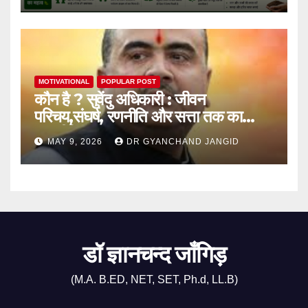
MOTIVATIONAL
POPULAR POST
कौन है ? सुवेंदु अधिकारी : जीवन
परिचय,संघर्ष, रणनीति और सत्ता तक का
राजनीतिक सफर
MAY 9, 2026
DR GYANCHAND JANGID
डॉ ज्ञानचन्द जाँगिड़
(M.A. B.ED, NET, SET, Ph.d, LL.B)