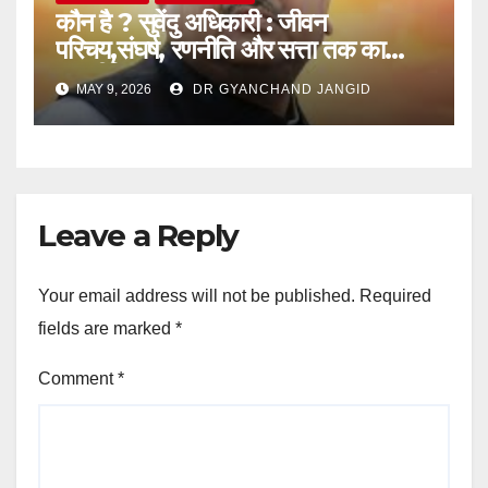
कौन है ? सुवेंदु अधिकारी : जीवन
परिचय,संघर्ष, रणनीति और सत्ता तक का
राजनीतिक सफर
MAY 9, 2026
DR GYANCHAND JANGID
Leave a Reply
Your email address will not be published.
Required
fields are marked
*
Comment
*