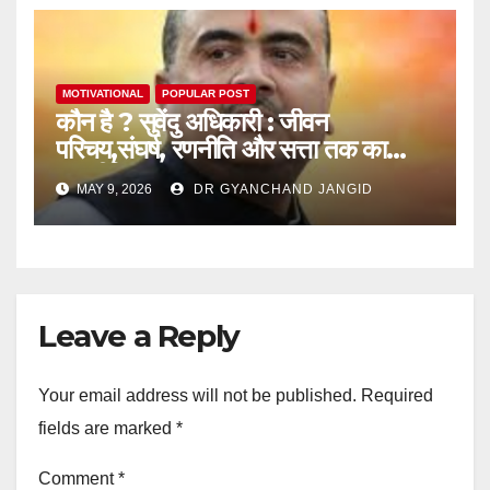
MOTIVATIONAL
POPULAR POST
कौन है ? सुवेंदु अधिकारी : जीवन
परिचय,संघर्ष, रणनीति और सत्ता तक का
राजनीतिक सफर
MAY 9, 2026
DR GYANCHAND JANGID
Leave a Reply
Your email address will not be published.
Required
fields are marked
*
Comment
*