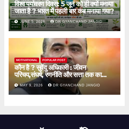
विश्व पर्यावरण दिवस: 5 जून को ही क्यों मनाया
जाता है ? भारत में पहली बार कब मनाया गया?
JUNE 5, 2026
DR GYANCHAND JANGID
MOTIVATIONAL
POPULAR POST
कौन है ? सुवेंदु अधिकारी : जीवन
परिचय,संघर्ष, रणनीति और सत्ता तक का
राजनीतिक सफर
MAY 9, 2026
DR GYANCHAND JANGID