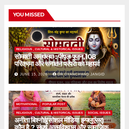
YOU MISSED
RELIGIOUS , CULTURAL & HISTORICAL ISSUES
सोमवती अमावस्या : पीपल पूजन,108
परिक्रमा और सनातन परंपरा का महापर्व
JUNE 15, 2026
DR GYANCHAND JANGID
MOTIVATIONAL
POPULAR POST
RELIGIOUS , CULTURAL & HISTORICAL ISSUES
SOCIAL ISSUES
अनीता बिश्नोई(सोशल मीडिया इन्फ्लुएंसर)
कौन है ? संघर्ष,आत्मविश्वास और सामाजिक