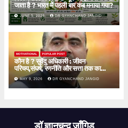
जाता है ? भारत में पहली बार कब मनाया गया?
JUNE 5, 2026
DR GYANCHAND JANGID
MOTIVATIONAL
POPULAR POST
कौन है ? सुवेंदु अधिकारी : जीवन
परिचय,संघर्ष, रणनीति और सत्ता तक का
राजनीतिक सफर
MAY 9, 2026
DR GYANCHAND JANGID
डॉ ज्ञानचन्द जाँगिड़