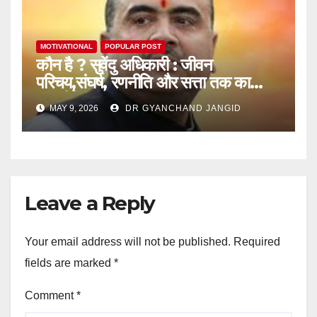
MOTIVATIONAL
POPULAR POST
कौन है ? सुवेंदु अधिकारी : जीवन
परिचय,संघर्ष, रणनीति और सत्ता तक का
राजनीतिक सफर
MAY 9, 2026
DR GYANCHAND JANGID
Leave a Reply
Your email address will not be published.
Required
fields are marked
*
Comment
*