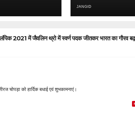
वन परिचय(विधायक,
उप मुख्यमंत्री, राज्यपाल
JANGID
में)
क 2021 में जैवलिन थ्रो में स्वर्ण पदक जीतकर भारत का गौरव बढ़ा
 नीरज चोपड़ा को हार्दिक बधाई एवं शुभकामनाएं।