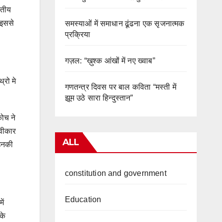
रतीय
 इससे
समस्याओं में समाधान ढूंढना एक सृजनात्मक
प्रक्रिया
गज़ल: “ख़ुश्क आंखों में नए ख्वाब”
्रो मे
गणतन्त्र दिवस पर बाल कविता “मस्ती में
झूम उठे सारा हिन्दुस्तान”
कोच ने
्वीकार
ALL
 उनकी
constitution and government
Education
ें
के