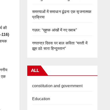
समस्याओं में समाधान ढूंढना एक सृजनात्मक
प्रक्रिया
्य की
गज़ल: “ख़ुश्क आंखों में नए ख्वाब”
H-116)
िधायक
गणतन्त्र दिवस पर बाल कविता “मस्ती में
झूम उठे सारा हिन्दुस्तान”
ALL
ाननीय
ाद एक
constitution and government
Education