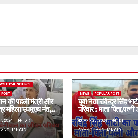
UTION AND GOVERNMENT
POLITICAL SCIENCE
 POST
NEWS
POPULAR POST
ान की पहली मंत्री और
युवा नेता रविन्द्र सिंह भा
्र महिला उपमुख्य मंत्री
परिवार : माता पिता,पत्नी
धन, डॉ.कमला बेनीवाल
बच्चे
7, 2024
DR
APR 23, 2024
DR
वन परिचय(विधायक,
उप मुख्यमंत्री, राज्यपाल
AND JANGID
GYANCHAND JANGID