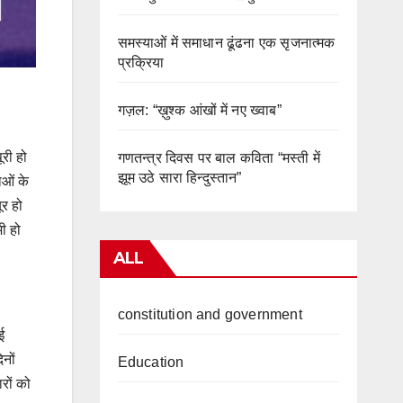
समस्याओं में समाधान ढूंढना एक सृजनात्मक
प्रक्रिया
गज़ल: “ख़ुश्क आंखों में नए ख्वाब”
ूरी हो
गणतन्त्र दिवस पर बाल कविता “मस्ती में
झूम उठे सारा हिन्दुस्तान”
ाओं के
ूर हो
ी हो
ALL
constitution and government
ई
नों
Education
रों को