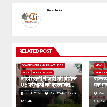
By
admin
RELATED POST
CONSTIT
GOVERNMENT AND PRIVATE JOBS.
NEWS
NEWS
POPULAR POST
POPULAR
आरपीएससी ने जारी की विभिन्न
राजस्थ
05 परीक्षाओं की प्रस्तावित
एक मात
परीक्षा तिथियां
का नि
JUL 8, 2024
DR GYANCHAND
MAY 1
का जी
JANGID
मंत्री,
GYANCH