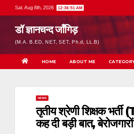
Skip
Sat. Aug 8th, 2026
12:36:52 AM
to
content
डॉ ज्ञानचन्द जाँगिड़
(M.A. B.ED, NET, SET, Ph.d, LL.B)
HOME
ABOUT ME
CATEGOR
NEWS
तृतीय श्रेणी शिक्षक भर्त
कह दी बड़ी बात, बेरोजगारो