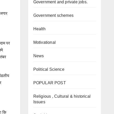
Government and private jobs.
रोजगार
Government schemes
Health
Motivational
ोदाम पर
मे
News
ितंबर
Political Science
मंडलीय
र
POPULAR POST
Religious , Cultural & historical
Issues
या कि