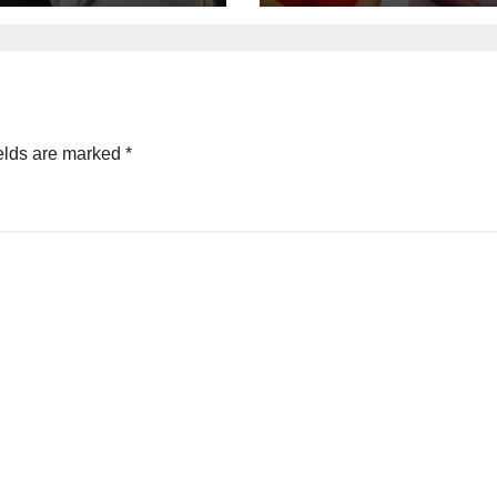
में)
elds are marked
*