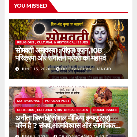
YOU MISSED
RELIGIOUS , CULTURAL & HISTORICAL ISSUES
सोमवती अमावस्या : पीपल पूजन,108
परिक्रमा और सनातन परंपरा का महापर्व
JUNE 15, 2026
DR GYANCHAND JANGID
MOTIVATIONAL
POPULAR POST
RELIGIOUS , CULTURAL & HISTORICAL ISSUES
SOCIAL ISSUES
अनीता बिश्नोई(सोशल मीडिया इन्फ्लुएंसर)
कौन है ? संघर्ष,आत्मविश्वास और सामाजिक
चेतना की प्रेरक,हाल ही में एक घटना से आई
JUNE 7, 2026
DR GYANCHAND JANGID