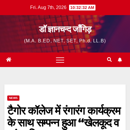
Skip
Fri. Aug 7th, 2026
10:32:33 AM
to
content
डॉ ज्ञानचन्द जाँगिड़
(M.A. B.ED, NET, SET, Ph.d, LL.B)
NEWS
टैगोर कॉलेज में रंगारंग कार्यक्रम
के साथ सम्पन्न हुआ “खेलकूद व