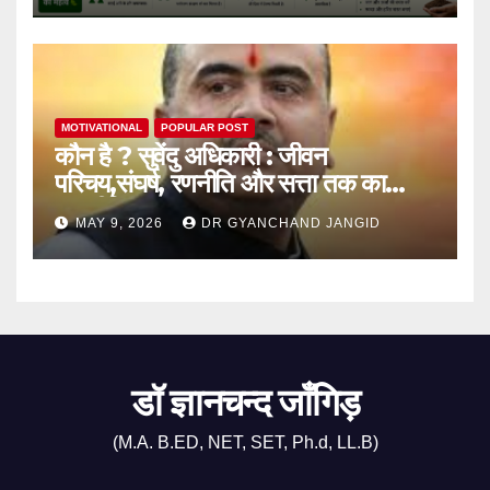
MOTIVATIONAL
POPULAR POST
कौन है ? सुवेंदु अधिकारी : जीवन
परिचय,संघर्ष, रणनीति और सत्ता तक का
राजनीतिक सफर
MAY 9, 2026
DR GYANCHAND JANGID
डॉ ज्ञानचन्द जाँगिड़
(M.A. B.ED, NET, SET, Ph.d, LL.B)