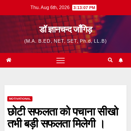
Skip
Thu. Aug 6th, 2026
3:13:08 PM
to
content
डॉ ज्ञानचन्द जाँगिड़
(M.A. B.ED, NET, SET, Ph.d, LL.B)
MOTIVATIONAL
छोटी सफलता को पचाना सीखो
तभी बड़ी सफलता मिलेगी ।