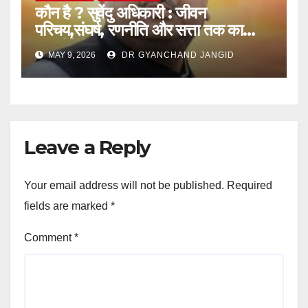
कौन है ? सुवेंदु अधिकारी : जीवन
परिचय,संघर्ष, रणनीति और सत्ता तक का
राजनीतिक सफर
MAY 9, 2026
DR GYANCHAND JANGID
Leave a Reply
Your email address will not be published.
Required
fields are marked
*
Comment
*