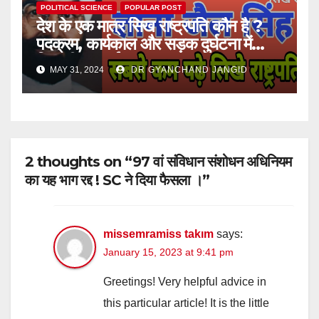
POLITICAL SCIENCE
POPULAR POST
देश के एक मात्र सिख राष्ट्रपति कौन है ?
पदक्रम, कार्यकाल और सड़क दुर्घटना में
जिनकी मृत्यु हुई।
MAY 31, 2024
DR GYANCHAND JANGID
2 thoughts on “97 वां संविधान संशोधन अधिनियम
का यह भाग रद्द ! SC ने दिया फैसला ।”
missemramiss takım
says:
January 15, 2023 at 9:41 pm
Greetings! Very helpful advice in
this particular article! It is the little