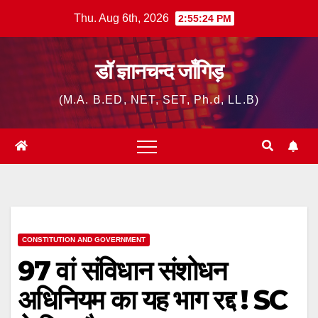
Skip
Thu. Aug 6th, 2026
2:55:25 PM
to
content
डॉ ज्ञानचन्द जाँगिड़
(M.A. B.ED, NET, SET, Ph.d, LL.B)
CONSTITUTION AND GOVERNMENT
97 वां संविधान संशोधन
अधिनियम का यह भाग रद्द ! SC