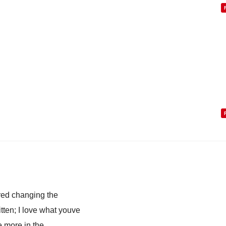
red changing thе
itten; Ӏ love what youve
e more in the