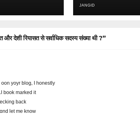
JANGID
 और देशी रियासत से सर्वाधिक सदस्य संख्या थी ?”
s oon yoyr blog, І honestly
.I book marked it
hecking back
ll ɑnd let me knoԝ