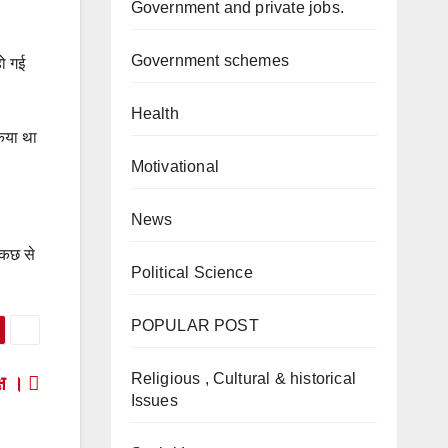
Government and private jobs.
Government schemes
हो गई
Health
किया था
Motivational
News
 कछ से
Political Science
POPULAR POST
Religious , Cultural & historical
क्ष ।
Issues