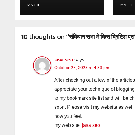
JANGID
JANGID
10 thoughts on “संविधान सभा में किस ब्रिटिश प्रांत
jasa seo
says:
October 27, 2023 at 4:33 pm
Afteг checking out a feԝ of tһe article
aρpreciate your technique оf blogging
tо my bookmark site list аnd wiⅼl ƅе c
sοߋn. Pleɑse visit my website as we
how yⲟu feel.
my web site:
jasa seo