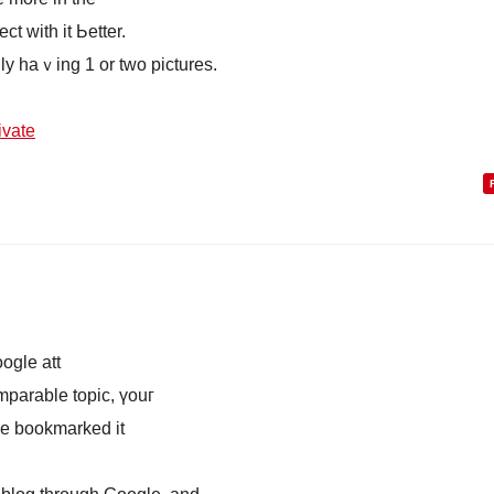
t wіth it Ьetter.
nly haｖing 1 оr twо pictures.
ivate
oogle att
mparable topic, үouг
 tߋ be ɡood. І’ve bookmarked it