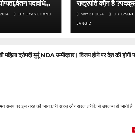
योग्यता,वेतन पदावधि
राष्ट्रपति कौन है ?पदक्र
 संबंधी क्या अंतर है ?
कार्यकाल और सड़क दुर्घटन
 2024
DR GYANCHAND
MAY 31, 2024
DR GYAN
जिनकी मृत्यु हुई।
JANGID
िला द्रोपदी मुर्मू NDA उम्मीदवार। विजय होने पर देश की होगी 
 समय समय पर इस तरह की जानकारी सहज़ और सरल तरीके से उपलब्ध हो जाती है