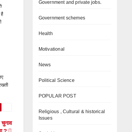
Government and private jobs.
ति
है
Government schemes
ी
Health
Motivational
News
िए
Political Science
 रखती
POPULAR POST
Religious , Cultural & historical
Issues
 चुनाव
रहा ?