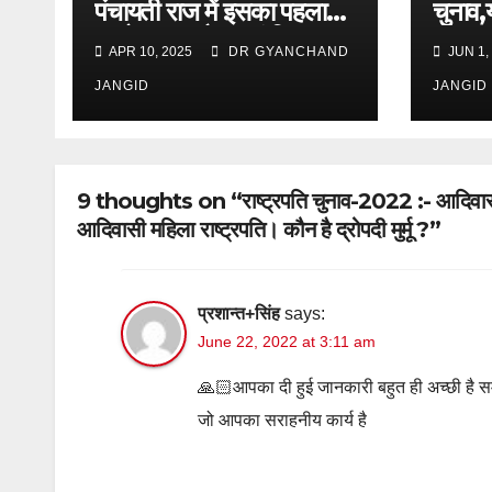
पंचायती राज में इसका पहला
चुनाव,
प्रयोग कब और कहां किया ?
और शपथ
APR 10, 2025
DR GYANCHAND
JUN 1,
JANGID
JANGID
9 thoughts on “राष्ट्रपति चुनाव-2022 :- आदिवासी मह
आदिवासी महिला राष्ट्रपति। कौन है द्रोपदी मुर्मू ?”
प्रशान्त+सिंह
says:
June 22, 2022 at 3:11 am
🙏🏻आपका दी हुई जानकारी बहुत ही अच्छी है
जो आपका सराहनीय कार्य है