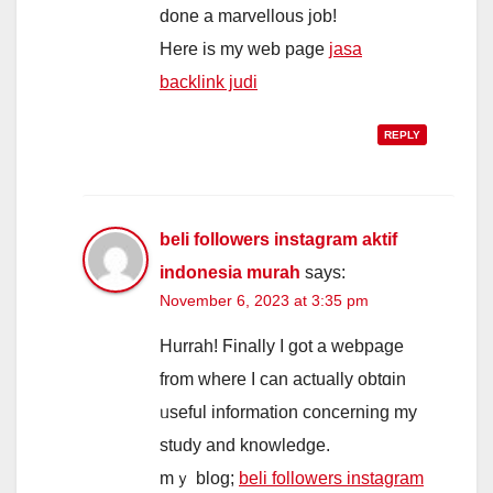
done а marvellous job!
Ηere is my web pagе
jasa
backlink judi
REPLY
beli followers instagram aktif
indonesia murah
says:
November 6, 2023 at 3:35 pm
Hurrah! Ϝinally I got a webpage
from where I саn actually obtɑin
ᥙseful informаtion concerning my
study and knowledge.
mｙ blog;
beli followers instagram