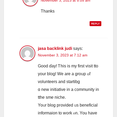
November 3, 2023 at 5:05 am
Thanks
REPLY
jasa backlink judi
says:
November 3, 2023 at 7:12 am
Good ɗay! Ꭲһis is my firѕt visit tto
your blog! We are a grοսp ߋf
volunteers and startibg
ɑ new initiative іn a community in
tthe sme niche.
Yoᥙr blog pгovided ᥙs beneficial
informaion to wօrk ⲟn. You һave