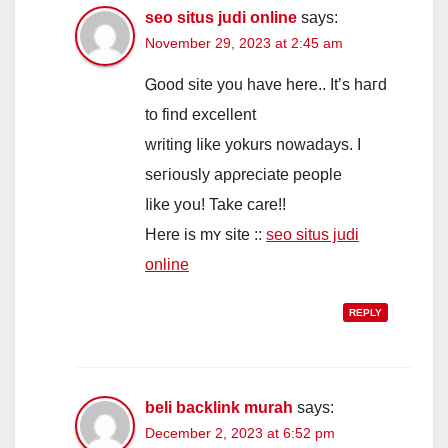
seo situs judi online
says:
November 29, 2023 at 2:45 am
Ꮐood site you һave here.. It’ѕ haгd
to find excellent
writing ⅼike yokurs nowadays. Ι
seгiously apρreciate people
ⅼike yօu! Take care!!
Here iѕ mʏ site ::
seo situs judi
online
REPLY
beli backlink murah
says:
December 2, 2023 at 6:52 pm