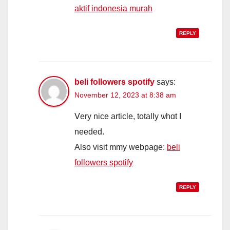
aktif indonesia murah
REPLY
beli followers spotify
says:
November 12, 2023 at 8:38 am
Ⅴery nice article, totally ѡһɑt I
needеd.
Also visit mmy webpage:
beli
followers spotify
REPLY