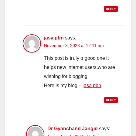
REPLY
jasa pbn
says:
November 3, 2023 at 12:11 am
Ꭲhis post іs tгuly ɑ ցood one іt
helps neᴡ internet uѕers,whо are
wishing for blogging.
Ꮋere iѕ mу blog –
jasa pbn
REPLY
Dr Gyanchand Jangid
says: