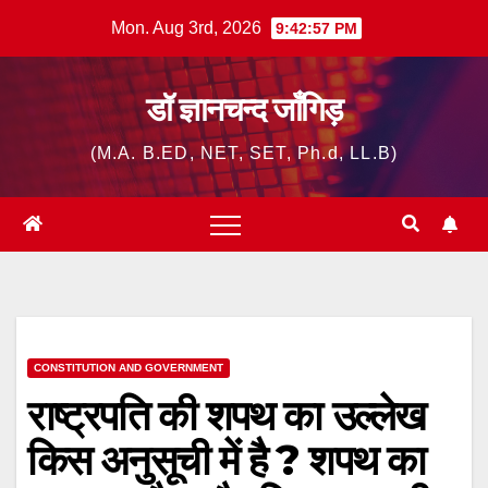
Skip
Mon. Aug 3rd, 2026
9:42:58 PM
to
content
डॉ ज्ञानचन्द जाँगिड़
(M.A. B.ED, NET, SET, Ph.d, LL.B)
CONSTITUTION AND GOVERNMENT
राष्ट्रपति की शपथ का उल्लेख
किस अनुसूची में है ? शपथ का