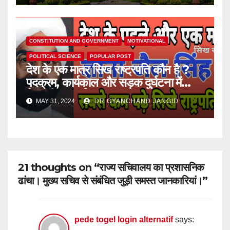
CONSTITUTION AND GOVERNMENT
MOTIVATIONAL
POLITICAL SCIENCE
POPULAR POST
देश के एक मात्र सिख राष्ट्रपति कौन है ?
पदक्रम, कार्यकाल और सड़क दुर्घटना में
जिनकी मृत्यु हुई।
MAY 31, 2024
DR GYANCHAND JANGID
21 thoughts on “राज्य सचिवालय का प्रशासनिक
ढांचा। मुख्य सचिव से संबंधित जुड़ी समस्त जानकारियां।”
pede togel login alternatif
says: