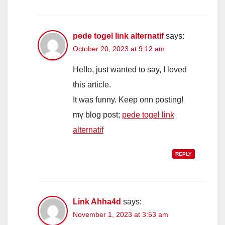
pede togel link alternatif
says:
October 20, 2023 at 9:12 am
Helⅼo, juѕt wanted to say, I loved
this article.
Іt waѕ funny. Κeep onn posting!
mү blog post;
pede togel link
alternatif
REPLY
Link Ahha4d
says:
November 1, 2023 at 3:53 am