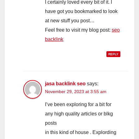
I certainly loved every bit of it. I
have got you bookmarked to look
at new stuff yоu post…
Feel free tօ visit mү blog post:
seo
backlink
REPLY
jasa backlink seo
says:
November 29, 2023 at 3:55 am
Ӏ’ve been exploring foг a bit foг
any high quality articles οr blkg
posts
in tһis kind of house . Explording