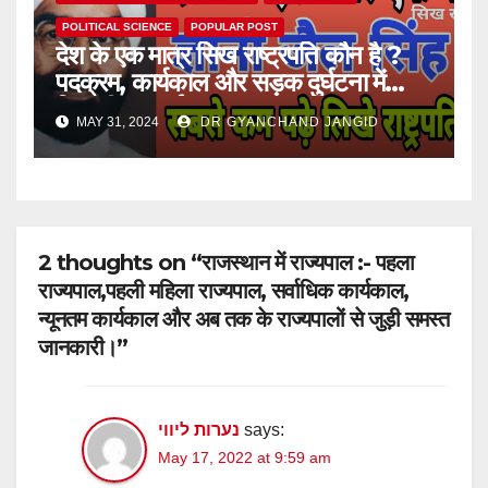
POLITICAL SCIENCE
POPULAR POST
देश के एक मात्र सिख राष्ट्रपति कौन है ?
पदक्रम, कार्यकाल और सड़क दुर्घटना में
जिनकी मृत्यु हुई।
MAY 31, 2024
DR GYANCHAND JANGID
2 thoughts on “राजस्थान में राज्यपाल :- पहला
राज्यपाल,पहली महिला राज्यपाल, सर्वाधिक कार्यकाल,
न्यूनतम कार्यकाल और अब तक के राज्यपालों से जुड़ी समस्त
जानकारी।”
נערות ליווי
says:
May 17, 2022 at 9:59 am