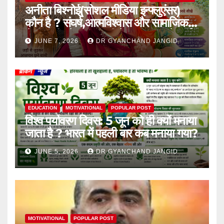
अनीता बिश्नोई(सोशल मीडिया इन्फ्लुएंसर)
कौन है ? संघर्ष,आत्मविश्वास और सामाजिक
चेतना की प्रेरक,हाल ही में एक घटना से आई
JUNE 7, 2026
DR GYANCHAND JANGID
चर्चा में,
EDUCATION
MOTIVATIONAL
POPULAR POST
विश्व पर्यावरण दिवस: 5 जून को ही क्यों मनाया
जाता है ? भारत में पहली बार कब मनाया गया?
JUNE 5, 2026
DR GYANCHAND JANGID
MOTIVATIONAL
POPULAR POST